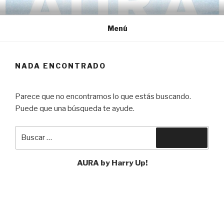
Ir
HARRY UP!
Electro Rock Music
al
Menú
contenido
NADA ENCONTRADO
Parece que no encontramos lo que estás buscando.
Puede que una búsqueda te ayude.
Buscar
Buscar
por:
AURA by Harry Up!