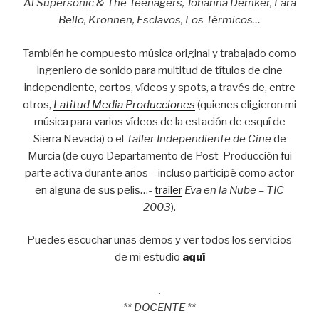
Al Supersonic & The Teenagers, Johanna Demker, Lara
Bello, Kronnen, Esclavos, Los Térmicos…
También he compuesto música original y trabajado como
ingeniero de sonido para multitud de títulos de cine
independiente, cortos, vídeos y spots, a través de, entre
otros,
Latitud Media Producciones
(quienes eligieron mi
música para varios vídeos de la estación de esquí de
Sierra Nevada) o el
Taller Independiente de Cine
de
Murcia (de cuyo Departamento de Post-Producción fui
parte activa durante años – incluso participé como actor
en alguna de sus pelis…-
trailer
Eva en la Nube – TIC
2003
).
Puedes escuchar unas demos y ver todos los servicios
de mi estudio
aquí
.
** DOCENTE **