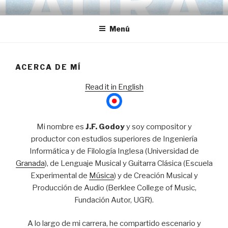
Ir
HARRY UP!
Electro Rock Music
al
Menú
contenido
ACERCA DE MÍ
Read it in English
Mi nombre es
J.F. Godoy
y soy compositor y
productor con estudios superiores de Ingeniería
Informática y de Filología Inglesa (Universidad de
Granada
), de Lenguaje Musical y Guitarra Clásica (Escuela
Experimental de
Música
) y de Creación Musical y
Producción de Audio (Berklee College of Music,
Fundación Autor, UGR).
A lo largo de mi carrera, he compartido escenario y