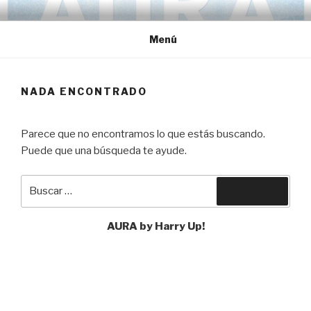
Ir
HARRY UP!
Electro Rock Music
al
Menú
contenido
NADA ENCONTRADO
Parece que no encontramos lo que estás buscando.
Puede que una búsqueda te ayude.
Buscar
Buscar
por:
AURA by Harry Up!