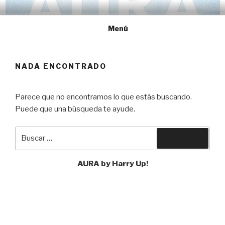
Ir
HARRY UP!
Electro Rock Music
al
Menú
contenido
NADA ENCONTRADO
Parece que no encontramos lo que estás buscando.
Puede que una búsqueda te ayude.
Buscar
Buscar
por:
AURA by Harry Up!